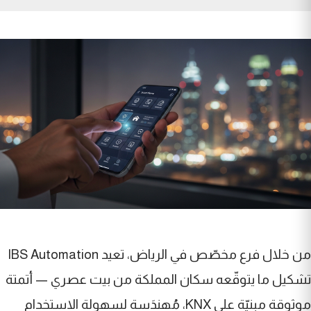
من خلال فرع مخصّص في الرياض، تعيد IBS Automation
تشكيل ما يتوقّعه سكان المملكة من بيت عصري — أتمتة
موثوقة مبنيّة على KNX، مُهندَسة لسهولة الاستخدام