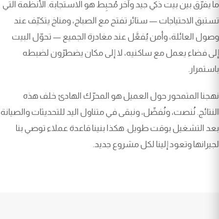
ما يفرّق بين بيت ذكي جيد وآخر مُحبِط هو الاستجابة. الأنظمة التي
تستبق الاحتياجات — ستائر تفتح مع الصباح، ومناخ يتكيّف عند
وصول العائلة، وأمن يُفعَّل عند مغادرة الجميع — تحوّل البيت
إلى فضاء يعمل مع ساكنيه، لا إلى مكان يضطرّون لضبطه
باستمرار.
نهجنا المتمحور حول العميل هو المحرّك الهادئ خلف هذه
النتائج. نُنصت، ونُفصِّل، ونبقى في متناول اليد للتحديثات والصيانة
بعد التشغيل بوقت طويل. هكذا بنينا قاعدة عملاء توصي بنا
لجيرانها وتعود إلينا لكل مشروع جديد.