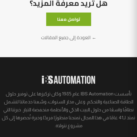
هل تريد معرفة المزيد؟
تواصل معنا
← العودة إلى جميع المقالات
تأسست IBS Automation عام 1985 وكان تركيزها على توفير حلول
الطاقة الصناعية والتحكم. وعلى مدار السنوات، وسّعنا خدماتنا لتشمل
نطاقًا واسعًا من حلول البيت الذكي والأنظمة منخفضة التيار. خبرتنا التي
تمتد لـ41 عامًا في هذا المجال تمنحنا منظورًا فريدًا وخبرة نُحضرها إلى كل
مشروع نتولاه.