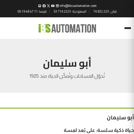
info@ibsautomation.com
لبنان:
76 822 223
السعودية:
53 716 2223
فرنسا:
06 19 48 47 11
Menu
أبو سليمان
نُحوّل المساحات ونُمكّن الحياة منذ 1985
أبو سليمان
حياة ذكية سلسة: على بُعد لمسة