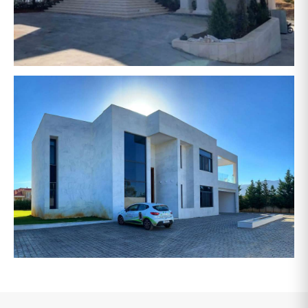
حشيمي
حمدانية