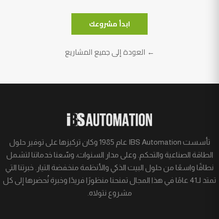
ابدأ مشروعك
← العودة إلى جميع المشاريع
تأسست IBS Automation عام 1985 وكان تركيزها على توفير حلول
الطاقة الصناعية والتحكم. وعلى مدار السنوات، وسّعنا خدماتنا لتشمل
نطاقًا واسعًا من حلول البيت الذكي والأنظمة منخفضة التيار. خبرتنا التي
تمتد لـ41 عامًا في هذا المجال تمنحنا منظورًا فريدًا وخبرة نُحضرها إلى كل
مشروع نتولاه.