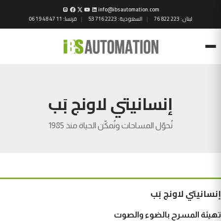
info@ibsautomation.com
لبنان:
76 822 223
السعودية:
53 716 2223
فرنسا:
06 19 48 47 11
Menu
إنسانيتي لاونج بَب
نُحوّل المساحات ونُمكّن الحياة منذ 1985
إنسانيتي لاونج بَب
تهيئة المسرح بالضوء والصوت