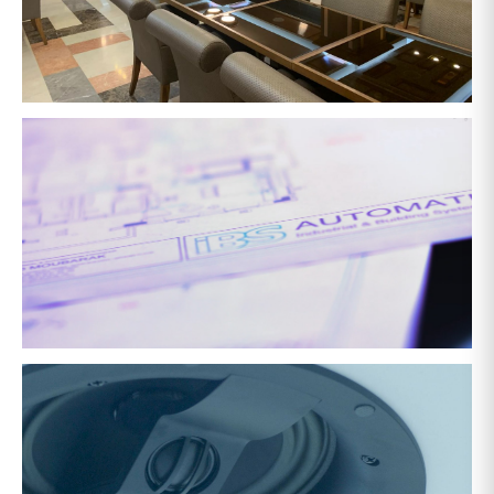
مطعم أماسينا
ديز للحلويات