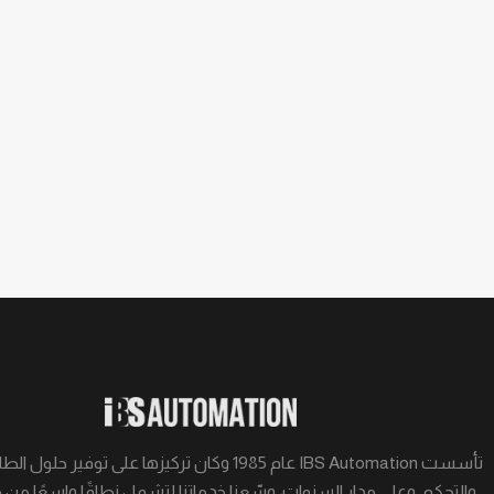
تأسست IBS Automation عام 1985 وكان تركيزها على توفير ح
والتحكم. وعلى مدار السنوات، وسّعنا خدماتنا لتشمل نطاقًا واسعًا من 