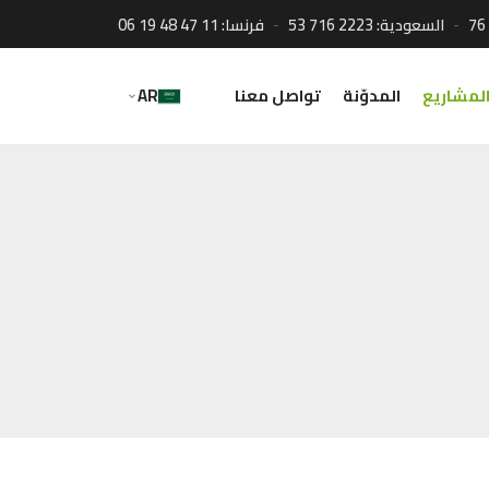
76
السعودية:
53 716 2223
فرنسا:
06 19 48 47 11
لمشاريع
المدوّنة
تواصل معنا
AR