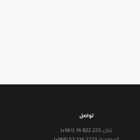
تواصل
لبنان:
(+961) 76 822 223
السعودية:
(+966) 53 716 2223