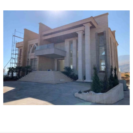
حشيمي