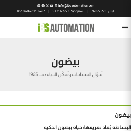
info@ibsautomation.com
لبنان:
76 822 223
السعودية:
53 716 2223
فرنسا:
06 19 48 47 11
Menu
بيضون
نُحوّل المساحات ونُمكّن الحياة منذ 1985
بيضون
البساطة يُعاد تعريفها: حياة بيضون الذكية