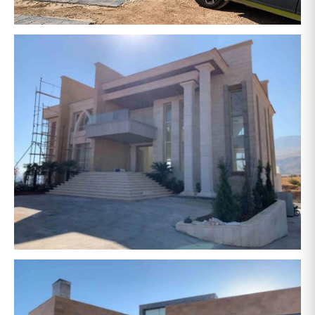
حمزة
حشيمي