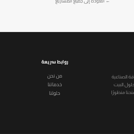
← العودة إلى جميع المشاريع
روابط سريعة
من نحن
لول الطاقة الصناعية
خدماتنا
حلول البيت
حلولنا
ا في هذا المجال تمنحنا منظورًا