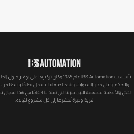
تأسست IBS Automation عام 1985 وكان تركيزها على توفير ح
والتحكم. وعلى مدار السنوات، وسّعنا خدماتنا لتشمل نطاقًا واسعًا من 
الذكي والأنظمة منخفضة التيار. خبرتنا التي تمتد لـ41 عامً
فريدًا وخبرة نُحضرها إلى كل مشروع نتولاه.