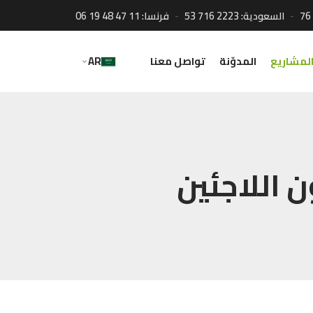
76
السعودية:
53 716 2223
فرنسا:
06 19 48 47 11
لمشاريع
المدوّنة
تواصل معنا
AR
 اللاجئين