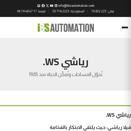
info@ibsautomation.com
لبنان:
76 822 223
السعودية:
53 716 2223
فرنسا:
06 19 48 47 11
Menu
رياشي WS.
نُحوّل المساحات ونُمكّن الحياة منذ 1985
رياشي WS.
فيلا رياشي: حيث يلتقي الابتكار بالفخامة