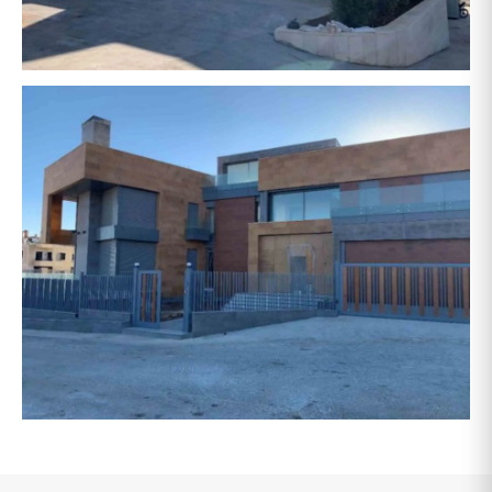
حشيمي
أبو سليمان