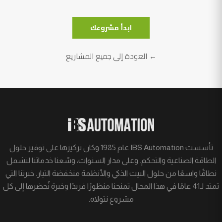
ابدأ مشروعك
← العودة إلى جميع المشاريع
تأسست IBS Automation عام 1985 وكان تركيزها على توفير حلول
الطاقة الصناعية والتحكم. وعلى مدار السنوات، وسّعنا خدماتنا لتشمل
نطاقًا واسعًا من حلول البيت الذكي والأنظمة منخفضة التيار. خبرتنا التي
تمتد لـ41 عامًا في هذا المجال تمنحنا منظورًا فريدًا وخبرة نُحضرها إلى كل
مشروع نتولاه.