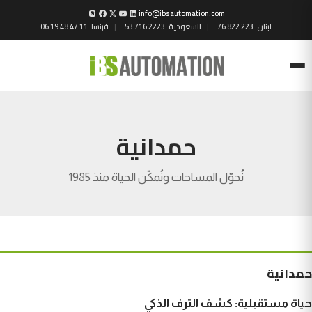
info@ibsautomation.com
لبنان:
76 822 223
السعودية:
53 716 2223
فرنسا:
06 19 48 47 11
Menu
حمدانية
نُحوّل المساحات ونُمكّن الحياة منذ 1985
حمدانية
حياة مستقبلية: كشف الترف الذكي