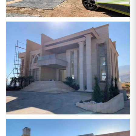
حمزة
حشيمي