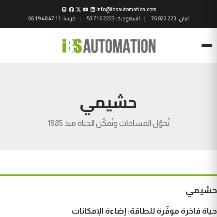
info@ibsautomation.com
لبنان:
76 822 223
السعودية:
53 716 2223
فرنسا:
06 19 48 47 11
Menu
حشيمي
نُحوّل المساحات ونُمكّن الحياة منذ 1985
حشيمي
حياة فاخرة موفّرة للطاقة: إضاءة الإمكانات