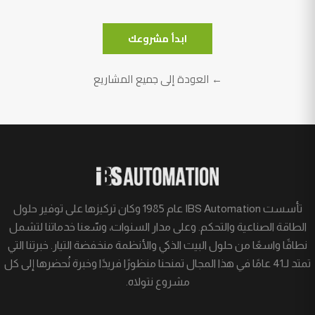
ابدأ مشروعك
← العودة إلى جميع المشاريع
تأسست IBS Automation عام 1985 وكان تركيزها على توفير حلول
الطاقة الصناعية والتحكم. وعلى مدار السنوات، وسّعنا خدماتنا لتشمل
نطاقًا واسعًا من حلول البيت الذكي والأنظمة منخفضة التيار. خبرتنا التي
تمتد لـ41 عامًا في هذا المجال تمنحنا منظورًا فريدًا وخبرة نُحضرها إلى كل
مشروع نتولاه.