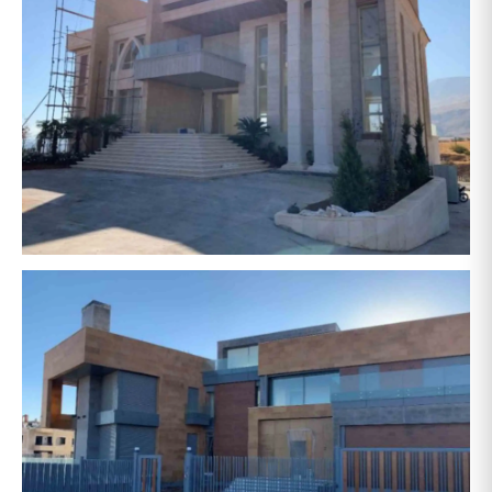
حشيمي