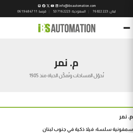
info@ibsautomation.com
لبنان:
76 822 223
السعودية:
53 716 2223
فرنسا:
06 19 48 47 11
Menu
م. نمر
نُحوّل المساحات ونُمكّن الحياة منذ 1985
م. نمر
سمفونية سلسة: فيلا ذكية في جنوب لبنان