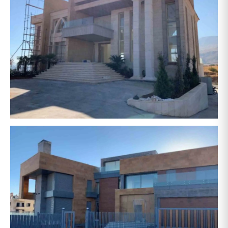
حشيمي