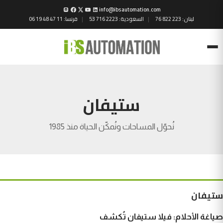
info@ibsautomation.com
لبنان:
76 822 223
السعودية:
53 716 2223
فرنسا:
06 19 48 47 11
Menu
ستيفان
نُحوّل المساحات ونُمكّن الحياة منذ 1985
ستيفان
صياغة الأحلام: فيلا ستيفان تُكشف