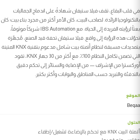
في قلب البقاع، تقف فيلا ستيفان شهادةً على اندماج الجماليات
بالتكنولوجيا الرائدة. لصاحب البيت، كان الأمر أكثر من مجرد بناء بيت؛ كان
بعثاً لرؤيته الفريدة إلى الحياة. مع IBS Automation شريكاً موثوقاً،
تحوّلت هذه الرؤية إلى واقع. فيلا ستيفان تحفة قيد الصنع، مُجهّزة
بتمديدات مسبقة لنظام أتمتة بيت شامل مدعوم بتقنية KNX المتينة
التي تضمن تكامل النظام 100٪. مع أكثر من 30 جهاز KNX، تقود
أوركسترا من الإشراف — من الإضاءة والستائر إلى تحكم دقيق
بالتدفئة والتبريد حسب المناطق والبوابات وأكثر بكثير.
الموقع
Beqaa
الحلول
أتمتة البيت KNX مع تحكم بالإضاءة تشغيل/إطفاء