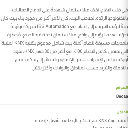
في قلب البقاع، تقف فيلا ستيفان شهادةً على اندماج الجماليات
بالتكنولوجيا الرائدة. لصاحب البيت، كان الأمر أكثر من مجرد بناء بيت؛ كان
بعثاً لرؤيته الفريدة إلى الحياة. مع IBS Automation شريكاً موثوقاً،
تحوّلت هذه الرؤية إلى واقع. فيلا ستيفان تحفة قيد الصنع، مُجهّزة
بتمديدات مسبقة لنظام أتمتة بيت شامل مدعوم بتقنية KNX المتينة
التي تضمن تكامل النظام 100٪. مع أكثر من 30 جهاز KNX، تقود
أوركسترا من الإشراف — من الإضاءة والستائر إلى تحكم دقيق
بالتدفئة والتبريد حسب المناطق والبوابات وأكثر بكثير.
الموقع
Beqaa
الحلول
أتمتة البيت KNX مع تحكم بالإضاءة تشغيل/إطفاء