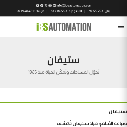
info@ibsautomation.com
لبنان:
76 822 223
السعودية:
53 716 2223
فرنسا:
06 19 48 47 11
Menu
ستيفان
نُحوّل المساحات ونُمكّن الحياة منذ 1985
ستيفان
صياغة الأحلام: فيلا ستيفان تُكشف